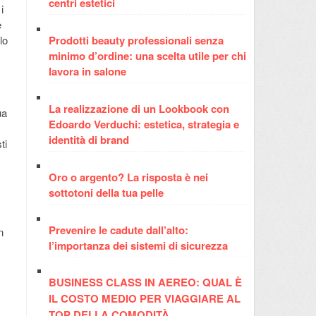
centri estetici
i
e
Prodotti beauty professionali senza
lo
minimo d’ordine: una scelta utile per chi
lavora in salone
La realizzazione di un Lookbook con
ua
Edoardo Verduchi: estetica, strategia e
identità di brand
ti
Oro o argento? La risposta è nei
sottotoni della tua pelle
Prevenire le cadute dall’alto:
n
l’importanza dei sistemi di sicurezza
BUSINESS CLASS IN AEREO: QUAL È
IL COSTO MEDIO PER VIAGGIARE AL
TOP DELLA COMODITÀ