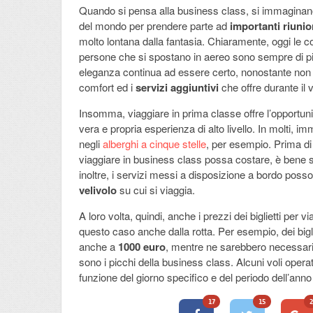
Quando si pensa alla business class, si immaginano
del mondo per prendere parte ad
importanti riunio
molto lontana dalla fantasia. Chiaramente, oggi le co
persone che si spostano in aereo sono sempre di pi
eleganza continua ad essere certo, nonostante non m
comfort ed i
servizi aggiuntivi
che offre durante il v
Insomma, viaggiare in prima classe offre l’opportun
vera e propria esperienza di alto livello. In molti, 
negli
alberghi a cinque stelle
, per esempio. Prima di
viaggiare in business class possa costare, è bene s
inoltre, i servizi messi a disposizione a bordo possono
velivolo
su cui si viaggia.
A loro volta, quindi, anche i prezzi dei biglietti per
questo caso anche dalla rotta. Per esempio, dei bigli
anche a
1000 euro
, mentre ne sarebbero necessa
sono i picchi della business class. Alcuni voli opera
funzione del giorno specifico e del periodo dell’anno 
17
15
2