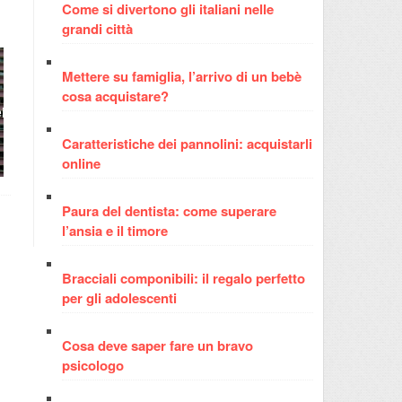
Come si divertono gli italiani nelle
grandi città
Mettere su famiglia, l’arrivo di un bebè
Campagna pubblicitaria
cosa acquistare?
Discoteche a Riccione:
di successo: come si
Fum
queste le più famose
organizza punto per
punto
Caratteristiche dei pannolini: acquistarli
online
Paura del dentista: come superare
l’ansia e il timore
Bracciali componibili: il regalo perfetto
per gli adolescenti
Cosa deve saper fare un bravo
psicologo