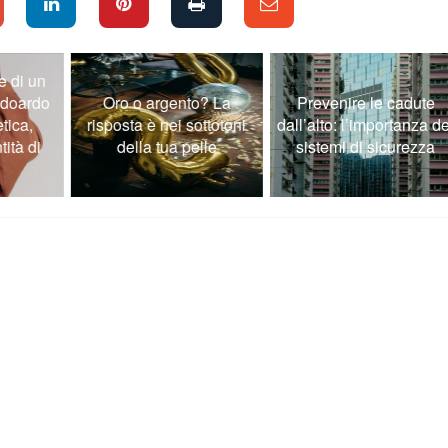
 di un
doardo
Oro o argento? La
Prevenire le cadute
ica,
risposta è nei sottotoni
dall’alto: l’importanza dei
ità di
della tua pelle
sistemi di sicurezza