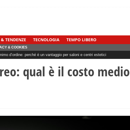
 & TENDENZE
TECNOLOGIA
TEMPO LIBERO
ACY & COOKIES
imo d’ordine: perché è un vantaggio per saloni e centri estetici
reo: qual è il costo medio