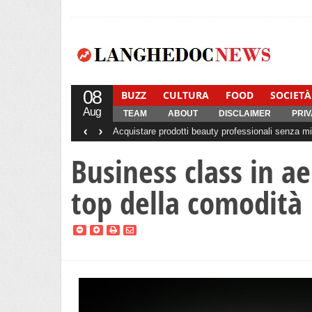
08
BUZZ
CULTURA
FOOD
SOCIETÀ
Aug
TEAM
ABOUT
DISCLAIMER
PRIV
‹
›
Acquistare prodotti beauty professionali senza min
Business class in ae
top della comodità