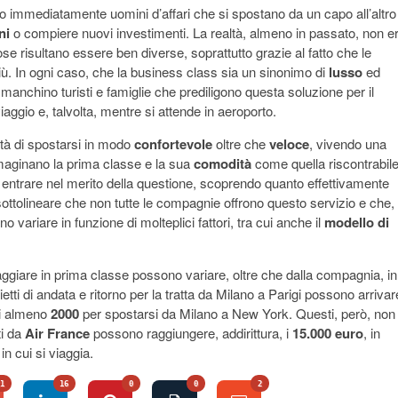
 immediatamente uomini d’affari che si spostano da un capo all’altro
ni
o compiere nuovi investimenti. La realtà, almeno in passato, non e
se risultano essere ben diverse, soprattutto grazie al fatto che le
ù. In ogni caso, che la business class sia un sinonimo di
lusso
ed
anchino turisti e famiglie che prediligono questa soluzione per il
iaggio e, talvolta, mentre si attende in aeroporto.
ità di spostarsi in modo
confortevole
oltre che
veloce
, vivendo una
immaginano la prima classe e la sua
comodità
come quella riscontrabil
 entrare nel merito della questione, scoprendo quanto effettivamente
ottolineare che non tutte le compagnie offrono questo servizio e che,
 variare in funzione di molteplici fattori, tra cui anche il
modello di
 viaggiare in prima classe possono variare, oltre che dalla compagnia, in
etti di andata e ritorno per la tratta da Milano a Parigi possono arrivar
ri almeno
2000
per spostarsi da Milano a New York. Questi, però, non
ti da
Air France
possono raggiungere, addirittura, i
15.000 euro
, in
in cui si viaggia.
1
16
0
0
2