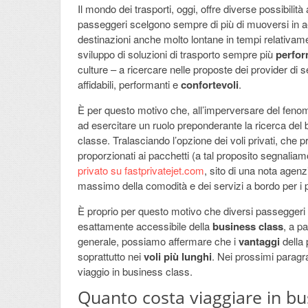
Il mondo dei trasporti, oggi, offre diverse possibili
passeggeri scelgono sempre di più di muoversi in a
destinazioni anche molto lontane in tempi relativame
sviluppo di soluzioni di trasporto sempre più
perfor
culture – a ricercare nelle proposte dei provider di
affidabili, performanti e
confortevoli
.
È per questo motivo che, all’imperversare del fenom
ad esercitare un ruolo preponderante la ricerca del
classe. Tralasciando l’opzione dei voli privati, che p
proporzionati ai pacchetti (a tal proposito segnaliam
privato su fastprivatejet.com
, sito di una nota agen
massimo della comodità e dei servizi a bordo per i 
È proprio per questo motivo che diversi passegger
esattamente accessibile della
business class
, a p
generale, possiamo affermare che i
vantaggi
della 
soprattutto nei
voli più lunghi
. Nei prossimi paragr
viaggio in business class.
Quanto costa viaggiare in bu