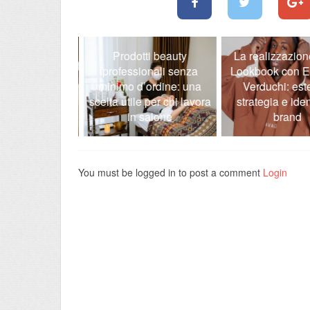
re prodotti
Prodotti beauty
La realizzazione
rofessionali
professionali senza
Lookbook con E
imo d’ordine:
minimo d’ordine: una
Verduchi: estet
un vantaggio
scelta utile per chi lavora
strategia e ident
 centri estetici
in salone
brand
You must be logged in to post a comment
Login