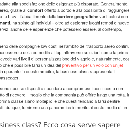
tà adatte alla soddisfazione delle esigenze più disparate. Generalmente, 
ereo, grazie al
comfort
offerto a bordo e alla possibilità di raggiunger
nte brevi. L’abbattimento delle
barriere geografiche
verificatosi con 
manti
, ha spinto gli individui – oltre ad esplorare luoghi remoti e nuove
 servizi anche delle esperienze che potessero essere, al contempo,
eno delle compagnie low cost, nell’ambito del trasporto aereo contin
 benessere e della comodità al top, attraverso soluzioni come la prima
revede vari livelli di personalizzazione del viaggio e, naturalmente, cos
o che è possibile farsi un’idea del
preventivo per un volo con un jet
zia operante in questo ambito), la business class rappresenta il
passeggeri.
i sono spesso disposti a scendere a compromessi con il costo non
atto di ricevere il meglio che la compagnia può offrire lungo una rotta. I
prima classe siano molteplici e che questi tendano a farsi sentire
afi, dunque, forniremo una panoramica in merito al costo medio di un
siness class? Ecco cosa serve sapere