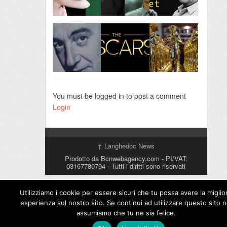
You must be logged in to post a comment
Login
↑
Langhedoc News
Prodotto da Bcnwebagency.com - PI/VAT:
03167780794 - Tutti i diritti sono riservati
Utilizziamo i cookie per essere sicuri che tu possa avere la miglio
esperienza sul nostro sito. Se continui ad utilizzare questo sito n
assumiamo che tu ne sia felice.