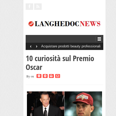
‹
›
Acquistare prodotti beauty professionali
senza minimo d’ordine: perché è un
vantaggio per saloni e centri estetici
10 curiosità sul Premio
Oscar
By
on