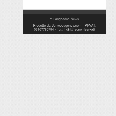
↑
Langhedoc News
Prodotto da Bcnwebagency.com - PI/VAT:
03167780794 - Tutti i diritti sono riservati