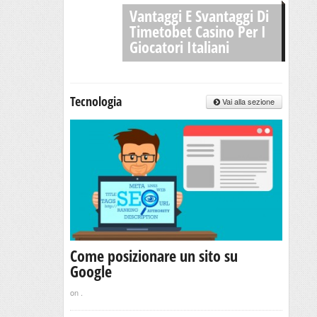
Vantaggi E Svantaggi Di
Timetobet Casino Per I
Giocatori Italiani
Tecnologia
Vai alla sezione
Come posizionare un sito su
Google
on .