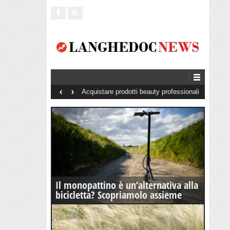
‹
›
Acquistare prodotti beauty professionali
senza minimo d’ordine: perché è un
vantaggio per saloni e centri estetici
Il monopattino è un’alternativa alla
bicicletta? Scopriamolo assieme