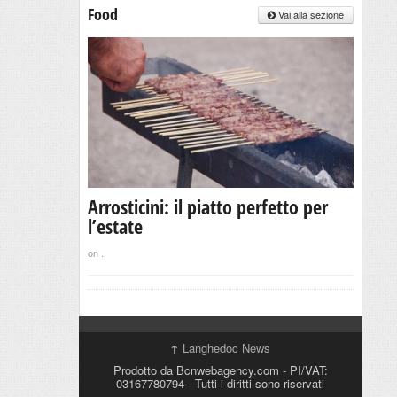
Food
Vai alla sezione
Arrosticini: il piatto perfetto per
l’estate
on .
↑
Langhedoc News
Prodotto da Bcnwebagency.com - PI/VAT:
03167780794 - Tutti i diritti sono riservati