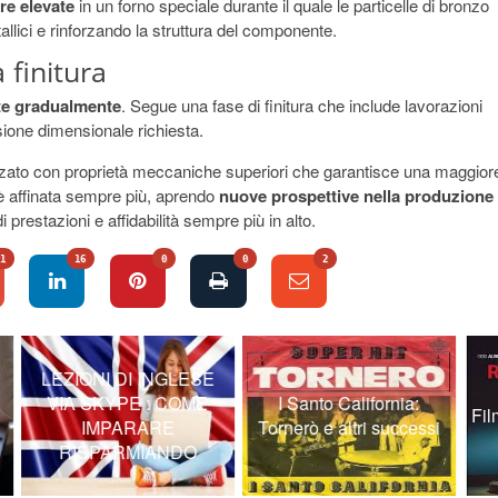
re elevate
in un forno speciale durante il quale le particelle di bronzo
llici e rinforzando la struttura del componente.
 finitura
te gradualmente
. Segue una fase di finitura che include lavorazioni
isione dimensionale richiesta.
rizzato con proprietà meccaniche superiori che garantisce una maggior
i è affinata sempre più, aprendo
nuove prospettive nella produzione
prestazioni e affidabilità sempre più in alto.
1
16
0
0
2
GLESE
COME
I Santo California:
Film Pupi Avati sul poker
E
Tornerò e altri successi
NDO