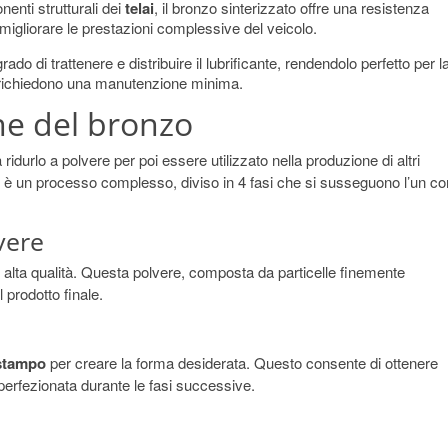
nenti strutturali dei
telai
, il bronzo sinterizzato offre una resistenza
igliorare le prestazioni complessive del veicolo.
grado di trattenere e distribuire il lubrificante, rendendolo perfetto per l
richiedono una manutenzione minima.
one del bronzo
idurlo a polvere per poi essere utilizzato nella produzione di altri
cifico è un processo complesso, diviso in 4 fasi che si susseguono l’un co
vere
 alta qualità. Questa polvere, composta da particelle finemente
 prodotto finale.
 stampo
per creare la forma desiderata. Questo consente di ottenere
erfezionata durante le fasi successive.