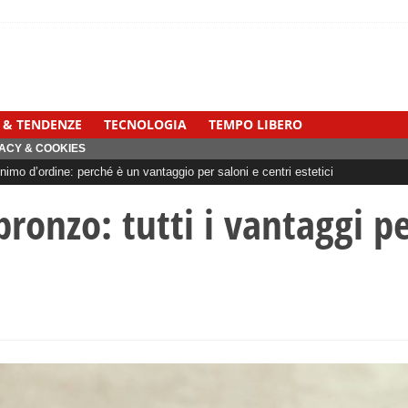
 & TENDENZE
TECNOLOGIA
TEMPO LIBERO
ACY & COOKIES
imo d’ordine: perché è un vantaggio per saloni e centri estetici
bronzo: tutti i vantaggi pe