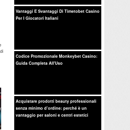
Vantaggi E Svantaggi Di Timetobet Casino
Per I Giocatori Italiani
e
di
Codice Promozionale Monkeybet Casino:
Guida Completa All'Uso
Acquistare prodotti beauty professionali
Carla Gravina: figlia di
I 10 posti dove andare a
I 10
senza minimo d’ordine: perché è un
un’ indimenticabile
vivere
generazione di attori
vantaggio per saloni e centri estetici