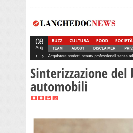
08
BUZZ
CULTURA
FOOD
SOCIETÀ
Aug
TEAM
ABOUT
DISCLAIMER
PRIV
‹
›
Acquistare prodotti beauty professionali senza min
Sinterizzazione del 
automobili