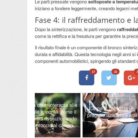
Le parti pressate vengono
sottoposte a temperatu
iniziano a fondere leggermente, creando legami meta
Fase 4: il raffreddamento e la
Dopo la sinterizzazione, le parti vengono
raffredda
come la rettifica e la fresatura per garantire la prec
Il risultato finale è un componente di bronzo sinte
durata e affidabilità. Questa tecnologia negli anni s
componenti automobilistici, spingendo gli standard di 
17
15
2
ioterapia alle
LEZIONI DI IN
Come si presenta un
orali: come il
VIA SKYPE : 
progetto aziendale agli
ivoluzionando
IMPARAR
investitori
io al cancro
RISPARMIA