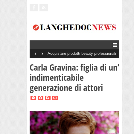
‹
›
Acquistare prodotti beauty professionali
senza minimo d’ordine: perché è un
vantaggio per saloni e centri estetici
Carla Gravina: figlia di un’
indimenticabile
generazione di attori