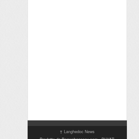
↑
Langhedoc News