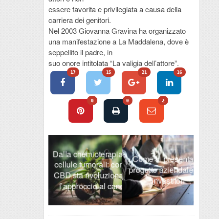
essere favorita e privilegiata a causa della
carriera dei genitori.
Nel 2003 Giovanna Gravina ha organizzato
una manifestazione a La Maddalena, dove è
seppellito il padre, in
suo onore intitolata “La valigia dell’attore”.
17
15
21
16
0
0
2
Dalla chemioterapia alle
LEZ
terizzazione del
Come si presenta un
cellule tumorali: come il
VI
 tutti i vantaggi per
progetto aziendale agli
CBD sta rivoluzionando
tore delle automobili
investitori
l’approccio al cancro
R