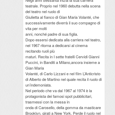
Negli anni Sessanta inizia la sua carriera
teatrale. Proprio nel 1960 debutta nella scena
del teatro nel ruolo di
Giulietta al fianco di Gian Maria Volanté, che
successivamente diverrà il suo compagno di
vita per molti
anni, nonché padre di sua figlia.
Dopo essersi dedicata alla carriera nel teatro,
nel 1967 ritorna a dedicarsi al cinema
recitando ruoli più
maturi. Recita in I sette fratelli Cervidi Gianni
Puccini, in Banditi a Milano,ancora insieme a
Gian Maria
Volanté, di Carlo Lizzani e nel film L’Anticristo
di Alberto de Martino nel quale recita il ruolo di
un’indemoniata.
Nel periodo che va dal 1967 al 1974 è la
protagonista dei famosi spot pubblicitari,
trasmessi con la messa in
onda di Carosello, della gomma da masticare
Brooklyn, girati a New York. Perde il ruolo nel