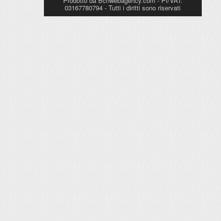
Prodotto da Bcnwebagency.com - PI/VAT:
03167780794 - Tutti i diritti sono riservati