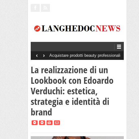
‹
›
Acquistare prodotti beauty professionali
senza minimo d’ordine: perché è un
vantaggio per saloni e centri estetici
La realizzazione di un
Lookbook con Edoardo
Verduchi: estetica,
strategia e identità di
brand