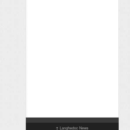
↑
Langhedoc News