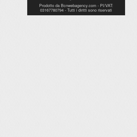
Prodotto da Bcnwebagency.com - PI/VAT:
03167780794 - Tutti i diritti sono riservati