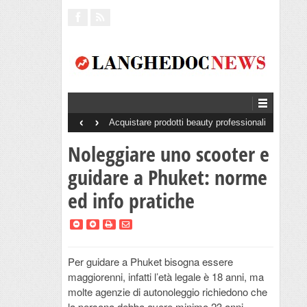
‹
›
Acquistare prodotti beauty professionali
senza minimo d’ordine: perché è un
vantaggio per saloni e centri estetici
Noleggiare uno scooter e
guidare a Phuket: norme
ed info pratiche
Per guidare a Phuket bisogna essere
maggiorenni, infatti l’età legale è 18 anni, ma
molte agenzie di autonoleggio richiedono che
la persona debba avere minimo 23 anni.