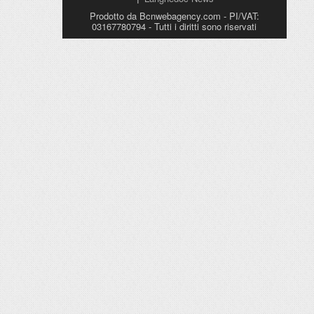
Prodotto da Bcnwebagency.com - PI/VAT:
03167780794 - Tutti i diritti sono riservati