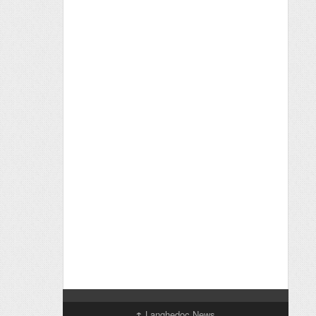
↑
Langhedoc News