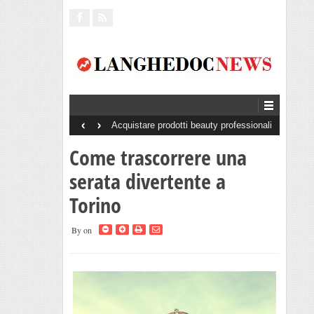
‹
›
Acquistare prodotti beauty professionali
senza minimo d’ordine: perché è un
vantaggio per saloni e centri estetici
Come trascorrere una
serata divertente a
Torino
By
on