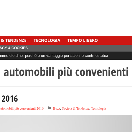
 & TENDENZE
TECNOLOGIA
TEMPO LIBERO
ACY & COOKIES
imo d’ordine: perché è un vantaggio per saloni e centri estetici
automobili più convenienti
 2016
automobili più convenienti 2016
Buzz
,
Società & Tendenze
,
Tecnologia