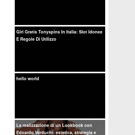
Giri Gratis Tonyspins In Italia: Slot Idonee
E Regole Di Utilizzo
hello world
La realizzazione di un Lookbook con
Edoardo Verduchi: estetica, strategia e