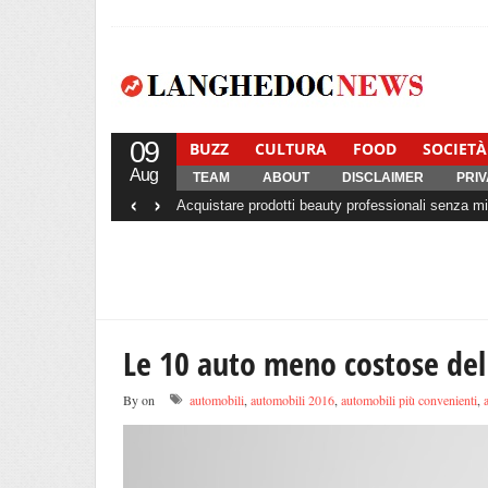
09
BUZZ
CULTURA
FOOD
SOCIETÀ
Aug
TEAM
ABOUT
DISCLAIMER
PRIV
‹
›
Acquistare prodotti beauty professionali senza min
Le 10 auto meno costose del
By
on
automobili
,
automobili 2016
,
automobili più convenienti
,