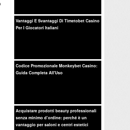
a
Vantaggi E Svantaggi Di Timetobet Casino
Per I Giocatori Italiani
Codice Promozionale Monkeybet Casino:
Guida Completa All'Uso
Acquistare prodotti beauty professionali
senza minimo d’ordine: perché è un
vantaggio per saloni e centri estetici