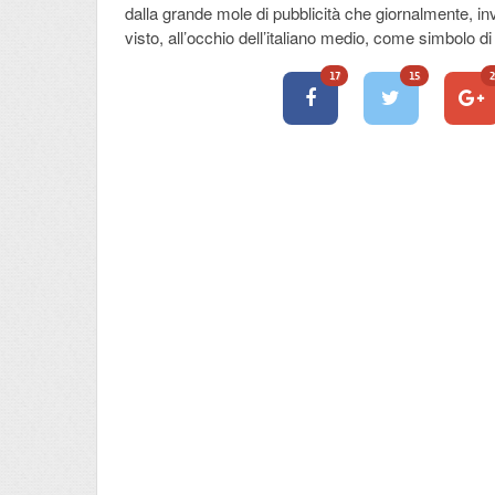
dalla grande mole di pubblicità che giornalmente, i
visto, all’occhio dell’italiano medio, come simbolo d
17
15
2