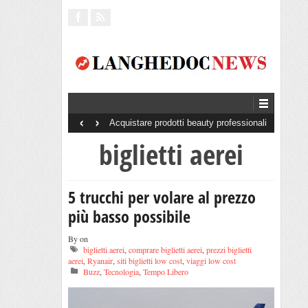
‹
›
Acquistare prodotti beauty professionali
senza minimo d’ordine: perché è un
biglietti aerei
vantaggio per saloni e centri estetici
5 trucchi per volare al prezzo
più basso possibile
By
on
biglietti aerei
,
comprare biglietti aerei
,
prezzi biglietti
aerei
,
Ryanair
,
siti biglietti low cost
,
viaggi low cost
Buzz
,
Tecnologia
,
Tempo Libero