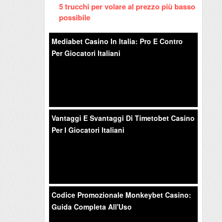
5 trucchi per volare al prezzo più basso
possibile
Mediabet Casino In Italia: Pro E Contro
Per Giocatori Italiani
Vantaggi E Svantaggi Di Timetobet Casino
Per I Giocatori Italiani
Codice Promozionale Monkeybet Casino:
Guida Completa All'Uso