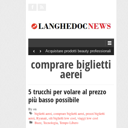
‹
›
Acquistare prodotti beauty professionali
senza minimo d’ordine: perché è un
comprare biglietti
vantaggio per saloni e centri estetici
aerei
5 trucchi per volare al prezzo
più basso possibile
By
on
biglietti aerei
,
comprare biglietti aerei
,
prezzi biglietti
aerei
,
Ryanair
,
siti biglietti low cost
,
viaggi low cost
Buzz
,
Tecnologia
,
Tempo Libero