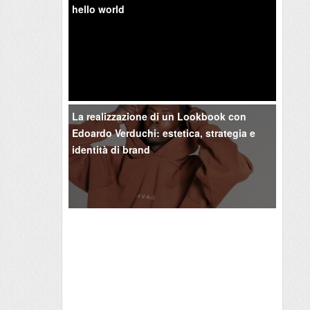
hello world
La realizzazione di un Lookbook con
Edoardo Verduchi: estetica, strategia e
identità di brand