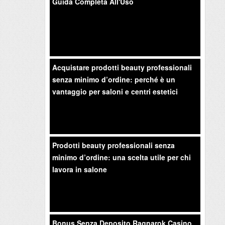
Guida Completa All'Uso
Acquistare prodotti beauty professionali
senza minimo d’ordine: perché è un
vantaggio per saloni e centri estetici
Prodotti beauty professionali senza
minimo d’ordine: una scelta utile per chi
lavora in salone
Bonus Senza Deposito Ragnarok Casino