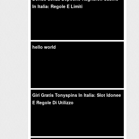
In Italia: Regole E Limiti
hello world
Giri Gratis Tonyspins In Italia: Slot Idonee
E Regole Di Utilizzo