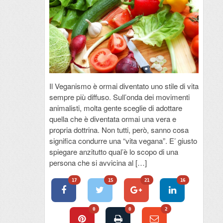
Il Veganismo è ormai diventato uno stile di vita
sempre più diffuso. Sull’onda dei movimenti
animalisti, molta gente sceglie di adottare
quella che è diventata ormai una vera e
propria dottrina. Non tutti, però, sanno cosa
significa condurre una “vita vegana”. E’ giusto
spiegare anzitutto qual’è lo scopo di una
persona che si avvicina al […]
17
15
21
16
0
0
2