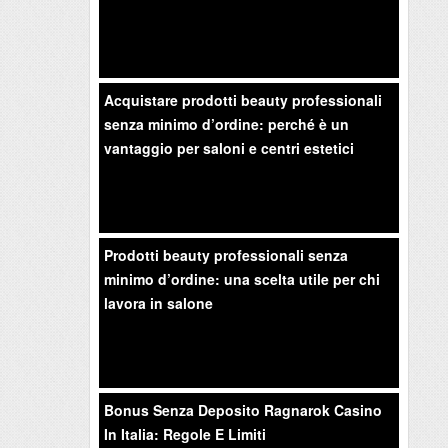
Acquistare prodotti beauty professionali
senza minimo d’ordine: perché è un
vantaggio per saloni e centri estetici
Prodotti beauty professionali senza
minimo d’ordine: una scelta utile per chi
lavora in salone
Bonus Senza Deposito Ragnarok Casino
In Italia: Regole E Limiti