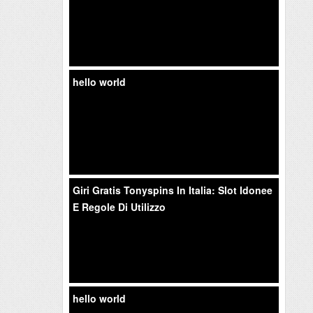
hello world
Giri Gratis Tonyspins In Italia: Slot Idonee
E Regole Di Utilizzo
hello world