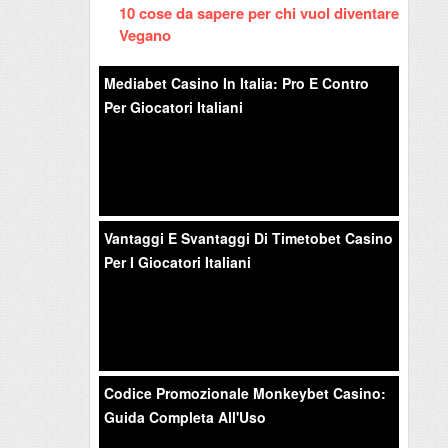
10 cose da sapere per chi vuol diventare
Vegano
Mediabet Casino In Italia: Pro E Contro
Per Giocatori Italiani
Vantaggi E Svantaggi Di Timetobet Casino
Per I Giocatori Italiani
Codice Promozionale Monkeybet Casino:
Guida Completa All'Uso