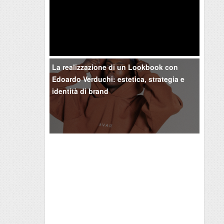
La realizzazione di un Lookbook con
Edoardo Verduchi: estetica, strategia e
identità di brand