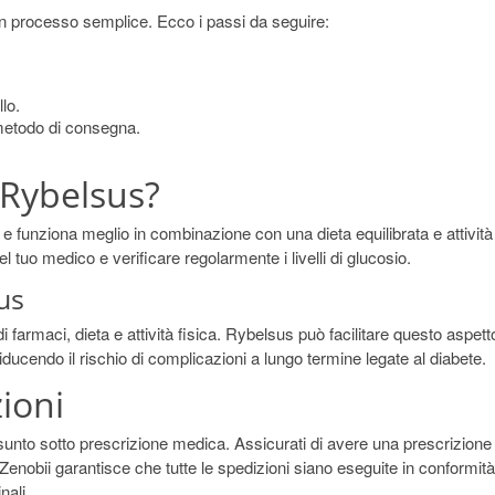
n processo semplice. Ecco i passi da seguire:
llo.
l metodo di consegna.
 Rybelsus?
2 e funziona meglio in combinazione con una dieta equilibrata e attività
el tuo medico e verificare regolarmente i livelli di glucosio.
us
farmaci, dieta e attività fisica. Rybelsus può facilitare questo aspett
iducendo il rischio di complicazioni a lungo termine legate al diabete.
ioni
nto sotto prescrizione medica. Assicurati di avere una prescrizione
Zenobii garantisce che tutte le spedizioni siano eseguite in conformità
nali.