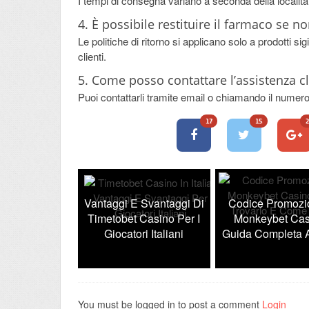
I tempi di consegna variano a seconda della località,
4. È possibile restituire il farmaco se n
Le politiche di ritorno si applicano solo a prodotti sigi
clienti.
5. Come posso contattare l’assistenza cl
Puoi contattarli tramite email o chiamando il numero i
17
15
2
sino In Italia:
Vantaggi E Svantaggi Di
Codice Promozi
Contro Per
Timetobet Casino Per I
Monkeybet Cas
ri Italiani
Giocatori Italiani
Guida Completa A
You must be logged in to post a comment
Login