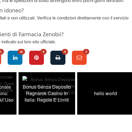
 ma le spedizioni di solito avvengono entro pochi giorni lavorativi.
on idoneo?
llati e non utilizzati. Verifica le condizioni direttamente con il servizio
ienti di Farmacia Zenobii?
ndicato sul loro sito ufficiale.
1
16
0
0
2
onale
Bonus Senza Deposito
ino:
Ragnarok Casino In
hello world
ll’Uso
Italia: Regole E Limiti