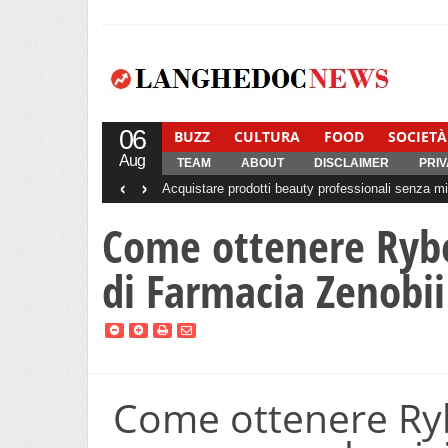
06
BUZZ
CULTURA
FOOD
SOCIETÀ
Aug
TEAM
ABOUT
DISCLAIMER
PRIV
‹
›
Acquistare prodotti beauty professionali senza min
Come ottenere Rybel
di Farmacia Zenobii
Come ottenere Rybe