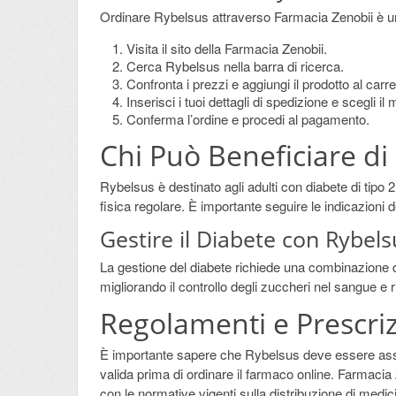
Ordinare Rybelsus attraverso Farmacia Zenobii è u
Visita il sito della Farmacia Zenobii.
Cerca Rybelsus nella barra di ricerca.
Confronta i prezzi e aggiungi il prodotto al carre
Inserisci i tuoi dettagli di spedizione e scegli i
Conferma l’ordine e procedi al pagamento.
Chi Può Beneficiare di
Rybelsus è destinato agli adulti con diabete di tipo 
fisica regolare. È importante seguire le indicazioni d
Gestire il Diabete con Rybels
La gestione del diabete richiede una combinazione di 
migliorando il controllo degli zuccheri nel sangue e r
Regolamenti e Prescriz
È importante sapere che Rybelsus deve essere assu
valida prima di ordinare il farmaco online. Farmacia 
con le normative vigenti sulla distribuzione di medici