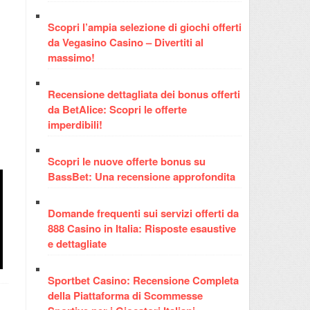
Scopri l’ampia selezione di giochi offerti
da Vegasino Casino – Divertiti al
massimo!
Recensione dettagliata dei bonus offerti
da BetAlice: Scopri le offerte
imperdibili!
Scopri le nuove offerte bonus su
BassBet: Una recensione approfondita
Giri Gratis Tonyspins In
N
Domande frequenti sui servizi offerti da
Italia: Slot Idonee E
hello world
Onli
888 Casino in Italia: Risposte esaustive
Regole Di Utilizzo
G
e dettagliate
Sportbet Casino: Recensione Completa
della Piattaforma di Scommesse