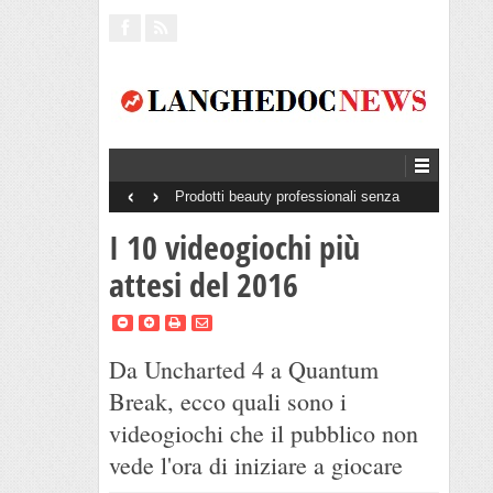
‹
›
Prodotti beauty professionali senza
minimo d’ordine: una scelta utile per chi
lavora in salone
I 10 videogiochi più
attesi del 2016
Da Uncharted 4 a Quantum
Break, ecco quali sono i
videogiochi che il pubblico non
vede l'ora di iniziare a giocare