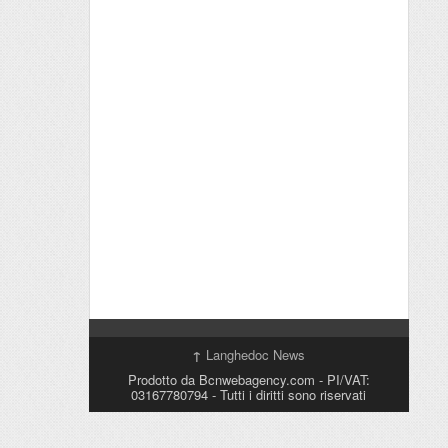
↑
Langhedoc News
Prodotto da Bcnwebagency.com - PI/VAT:
03167780794 - Tutti i diritti sono riservati